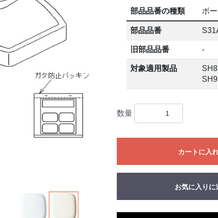
部品品番の種類
ボー
部品品番
S31
旧部品品番
-
対象適用製品
SH8
SH9
数量
カートに入
お気に入りに