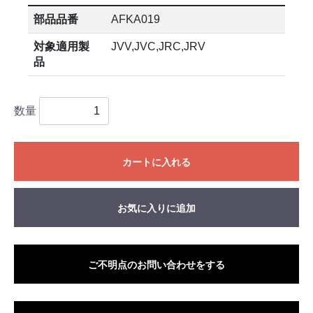
部品品番
AFKA019
対象適用製
JVV,JVC,JRC,JRV
品
数量
カートに入れる
お気に入りに追加
ご不明点のお問い合わせをする