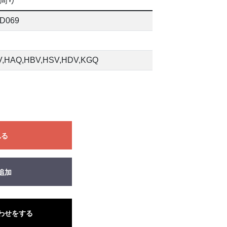
周り
D069
,HAQ,HBV,HSV,HDV,KGQ
れる
追加
わせをする