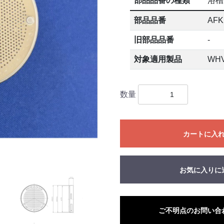
部品品番の種類
浴槽
部品品番
AFK
旧部品品番
-
対象適用製品
WHV
数量
カートに入
お気に入りに
ご不明点のお問い合