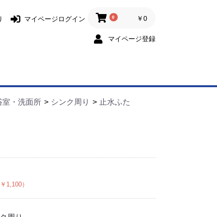
0
￥0
り
マイページログイン
マイページ登録
浴室・洗面所
シンク周り
止水ふた
￥1,100）