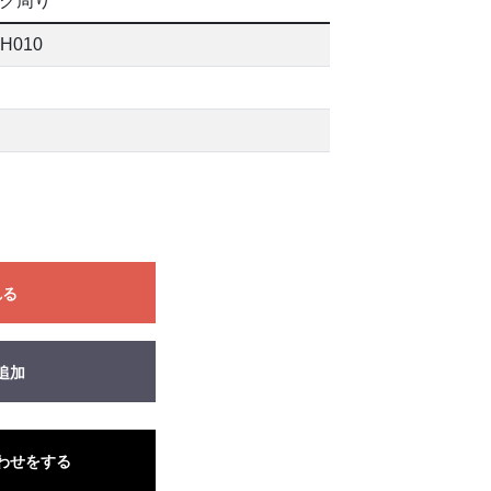
ク周り
H010
れる
追加
わせをする