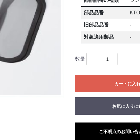
部品品番の種類
シン
部品品番
KTO
旧部品品番
-
対象適用製品
-
数量
カートに入
お気に入りに
ご不明点のお問い合