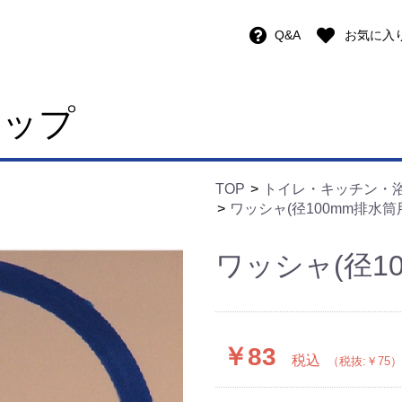
Q&A
お気に入
ョップ
TOP
トイレ・キッチン・
ワッシャ(径100mm排水筒
ワッシャ(径1
￥83
税込
（税抜:￥75）