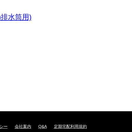
m排水筒用)
シー
会社案内
Q&A
定期宅配利用規約