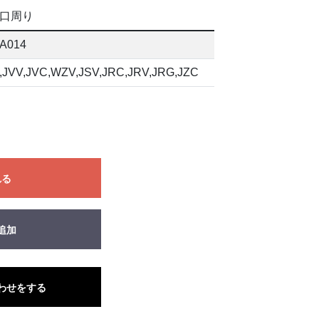
口周り
A014
,JVV,JVC,WZV,JSV,JRC,JRV,JRG,JZC
れる
追加
わせをする