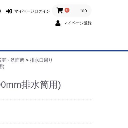
0
￥0
り
マイページログイン
マイページ登録
浴室・洗面所
排水口周り
用)
00mm排水筒用)