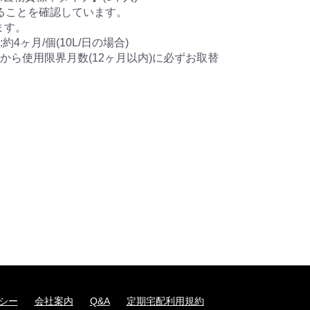
きることを確認しています。
ます。
4ヶ月/個(10L/日の場合)
から使用限界月数(12ヶ月以内)に必ずお取替
シー
会社案内
Q&A
定期宅配利用規約