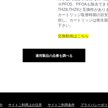
※PFOS、PFOAも除去で
THZ8,THZ9と互換性があり
カートリッジ取替時期の目安:約
但し、カートリッジは衛生面
下さい。
交換動画はこちら
適用製品の品番を調べる
約
サイトご利用上の注意
サイトご利用条件
プライバシーポリ