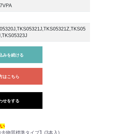
7VPA
05320J,TKS05321J,TKS05321Z,TKS05
J,TKS05323J
込みを続ける
方はこちら
わせをする
い
除去物質標準タイプ】(3本入)