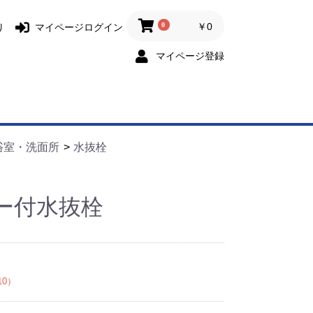
0
￥0
り
マイページログイン
マイページ登録
浴室・洗面所
水抜栓
ー付水抜栓
10）