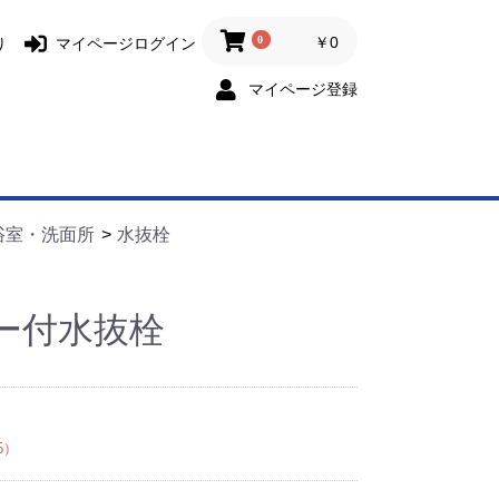
0
￥0
り
マイページログイン
マイページ登録
浴室・洗面所
水抜栓
ー付水抜栓
5）