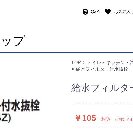
Q&A
お気に入
ョップ
TOP
トイレ・キッチン・
給水フィルター付水抜栓
給水フィルタ
￥105
税込
（税抜:￥9