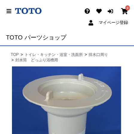
0
マイページ登録
TOTO パーツショップ
TOP
トイレ・キッチン・浴室・洗面所
排水口周り
封水筒 どっぷり浴槽用