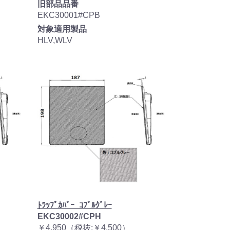
旧部品品番
EKC30001#CPB
対象適用製品
HLV,WLV
ﾄﾗｯﾌﾟｶﾊﾞｰ_ｺﾌﾞﾙｸﾞﾚｰ
EKC30002#CPH
￥4,950（税抜:￥4,500）