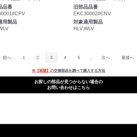
品品番
旧部品品番
30001#CPV
EKC30002#CNV
適用製品
対象適用製品
WLV
HLV,WLV
前へ
1
2
3
4
5
...
次へ
最後へ
※【浴室】
の交換部品を調べて購入する方法
お探しの部品が見つからない場合の
お問い合わせはこちら