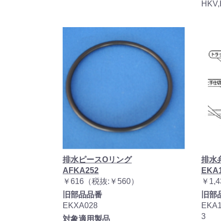
HKV,
排水ピースOリング
排水
AFKA252
EKA
￥616（税抜:￥560）
￥1,
旧部品品番
旧部
EKXA028
EKA1
3
対象適用製品