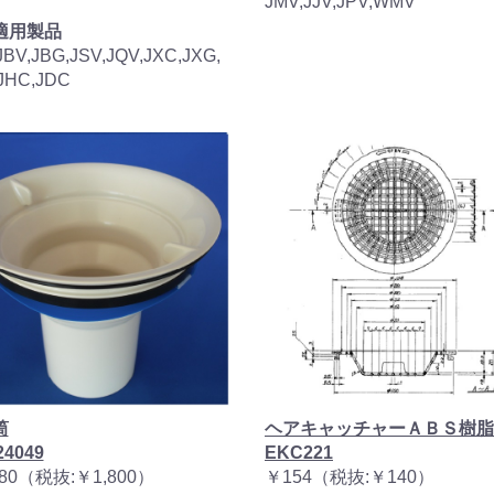
JMV,JJV,JPV,WMV
適用製品
JBV,JBG,JSV,JQV,JXC,JXG,
JHC,JDC
筒
ヘアキャッチャーＡＢＳ樹脂
4049
EKC221
980（税抜:￥1,800）
￥154（税抜:￥140）