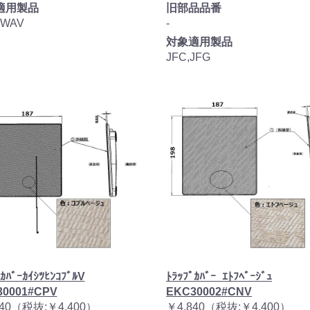
適用製品
旧部品品番
,WAV
-
対象適用製品
JFC,JFG
ﾟｶﾊﾞｰｶｲｼﾂﾋﾝｺﾌﾞﾙV
ﾄﾗｯﾌﾟｶﾊﾞｰ_ｴﾄﾌﾍﾞｰｼﾞｭ
30001#CPV
EKC30002#CNV
840（税抜:￥4,400）
￥4,840（税抜:￥4,400）