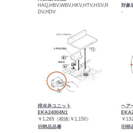
HAQ,HBV,WBV,HKV,HTV,HSV,R
対象
DV,HDV
-
排水弁ユニット
ヘア
EKA24004N1
EKA2
￥1,265（税抜:￥1,150）
￥13
旧部品品番
旧部