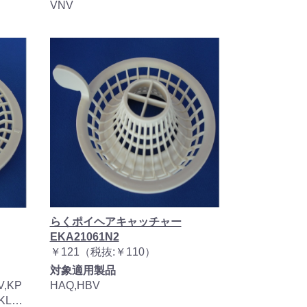
VNV
らくポイヘアキャッチャー
EKA21061N2
￥121（税抜:￥110）
対象適用製品
V,KP
HAQ,HBV
,KL…