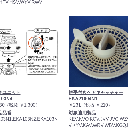
HTV,HSV,WYV,RWV
弁ユニット
把手付きヘアキャッチャー
103N4
EKA21004N1
430（税抜:￥1,300）
￥231（税抜:￥210）
品品番
対象適用製品
03N1,EKA103N2,EKA103N
KEV,KVQ,KCV,JVV,JVC,WZ
V,KYV,KAV,WRV,WBV,KGQ