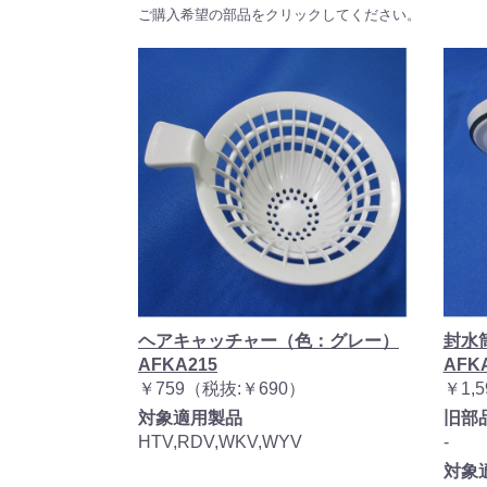
ご購入希望の部品をクリックしてください。
ヘアキャッチャー（色：グレー）
封水
AFKA215
AFK
￥759（税抜:￥690）
￥1,
対象適用製品
旧部
HTV,RDV,WKV,WYV
-
対象