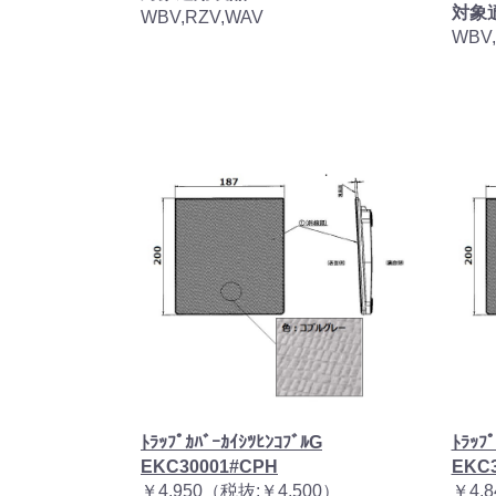
対象
WBV,RZV,WAV
WBV
ﾄﾗｯﾌﾟｶﾊﾞｰｶｲｼﾂﾋﾝｺﾌﾞﾙG
ﾄﾗｯﾌ
EKC30001#CPH
EKC
￥4,950（税抜:￥4,500）
￥4,