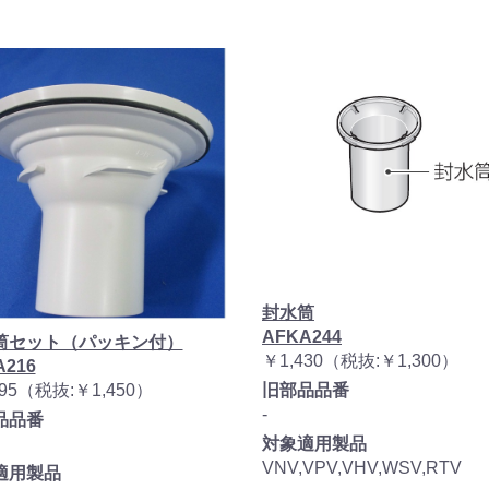
封水筒
AFKA244
筒セット（パッキン付）
￥1,430（税抜:￥1,300）
A216
595（税抜:￥1,450）
旧部品品番
-
品品番
対象適用製品
VNV,VPV,VHV,WSV,RTV
適用製品