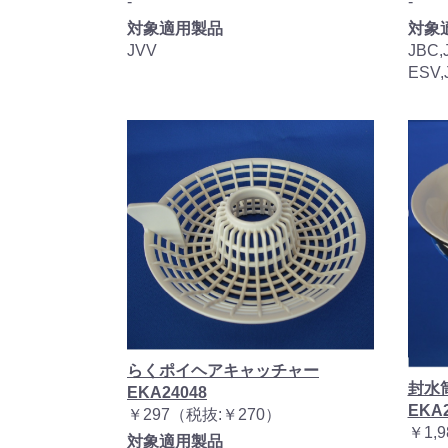
-
-
対象適用製品
対象
JVV
JBC,
ESV,
らくポイヘアキャッチャー
封水
EKA24048
EKA2
￥297（税抜:￥270）
￥1,
対象適用製品