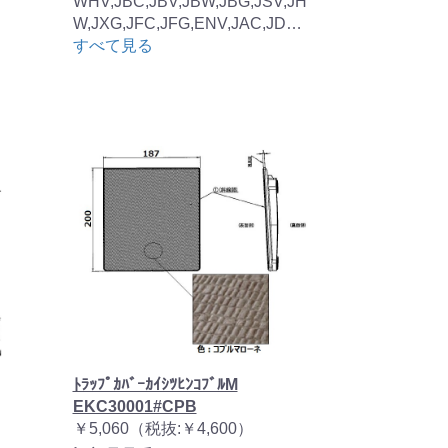
WHV,JBC,JBV,JBW,JBG,JSV,JH
W,JXG,JFC,JFG,ENV,JAC,JD…
すべて見る
ﾄﾗｯﾌﾟｶﾊﾞｰｶｲｼﾂﾋﾝｺﾌﾞﾙM
EKC30001#CPB
￥5,060（税抜:￥4,600）